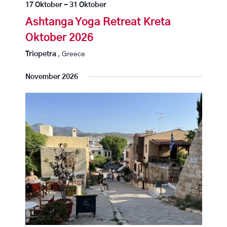
-
17 Oktober
-
31 Oktober
i
N
c
Ashtanga Yoga Retreat Kreta
h
a
Oktober 2026
t
v
e
Triopetra
, Greece
n
i
-
November 2026
N
g
a
a
v
i
t
g
a
i
t
o
i
o
n
n