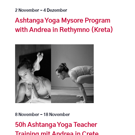
2 November
-
4 Dezember
Ashtanga Yoga Mysore Program
with Andrea in Rethymno (Kreta)
8 November
-
18 November
50h Ashtanga Yoga Teacher
Training mit Andrea in Crete