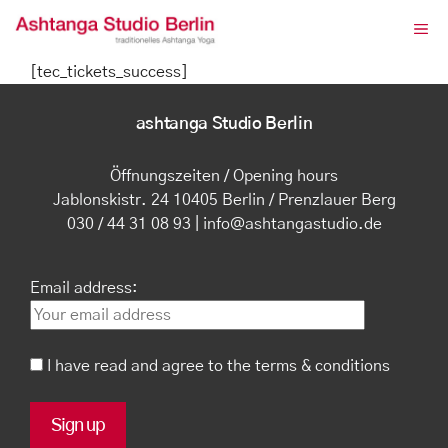
Zum
ME
Inhalt
springen
[tec_tickets_success]
ashtanga Studio Berlin
Öffnungszeiten / Opening hours
Jablonskistr. 24 10405 Berlin / Prenzlauer Berg
030 / 44 31 08 93 | info@ashtangastudio.de
Email address:
I have read and agree to the terms & conditions